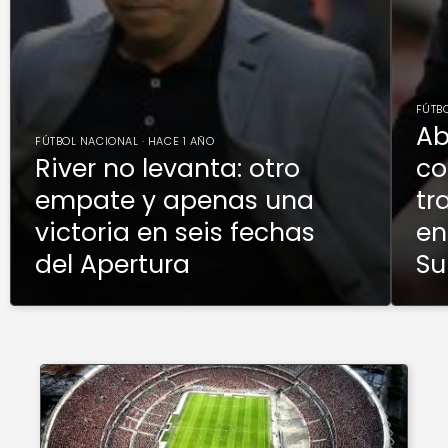
FÚTBO
Ab
FÚTBOL NACIONAL · HACE 1 AÑO
River no levanta: otro
co
empate y apenas una
tr
victoria en seis fechas
en
del Apertura
Su